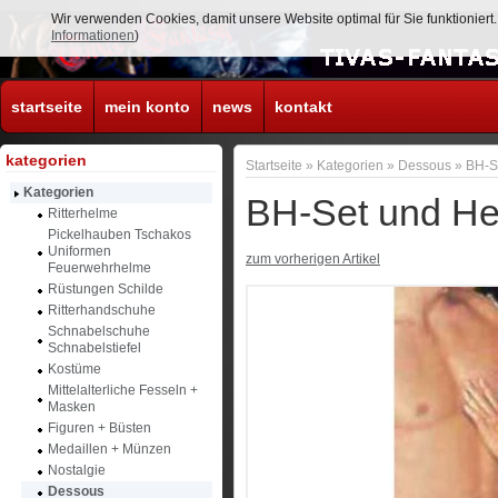
Wir verwenden Cookies, damit unsere Website optimal für Sie funktionier
Informationen
)
startseite
mein konto
news
kontakt
kategorien
Startseite
»
Kategorien
»
Dessous
»
BH-S
Kategorien
BH-Set und He
Ritterhelme
Pickelhauben Tschakos
Uniformen
zum vorherigen Artikel
Feuerwehrhelme
Rüstungen Schilde
Ritterhandschuhe
Schnabelschuhe
Schnabelstiefel
Kostüme
Mittelalterliche Fesseln +
Masken
Figuren + Büsten
Medaillen + Münzen
Nostalgie
Dessous