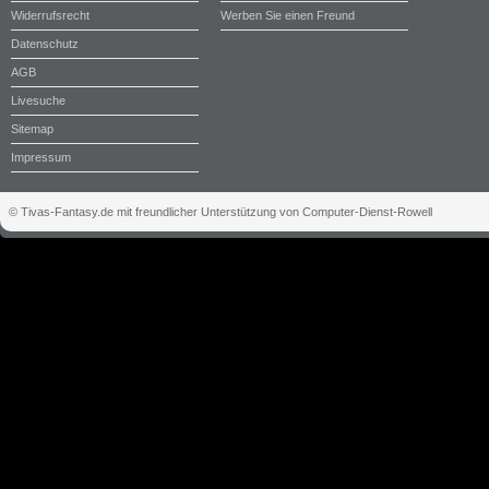
Widerrufsrecht
Werben Sie einen Freund
Datenschutz
AGB
Livesuche
Sitemap
Impressum
© Tivas-Fantasy.de mit freundlicher Unterstützung von Computer-Dienst-Rowell