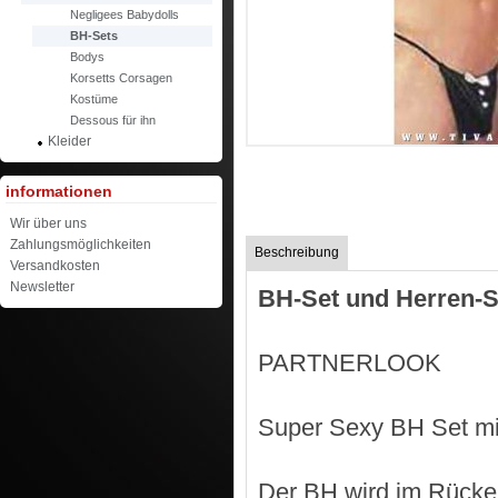
Negligees Babydolls
BH-Sets
Bodys
Korsetts Corsagen
Kostüme
Dessous für ihn
Kleider
informationen
Wir über uns
Zahlungsmöglichkeiten
Beschreibung
Versandkosten
Newsletter
BH-Set und Herren-S
PARTNERLOOK
Super Sexy BH Set mit 
Der BH wird im Rücke