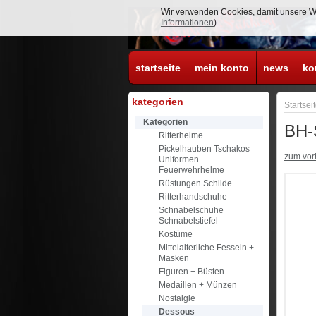
Wir verwenden Cookies, damit unsere Web
Informationen
)
startseite
mein konto
news
ko
kategorien
Startsei
Kategorien
BH-S
Ritterhelme
Pickelhauben Tschakos
zum vorh
Uniformen
Feuerwehrhelme
Rüstungen Schilde
Ritterhandschuhe
Schnabelschuhe
Schnabelstiefel
Kostüme
Mittelalterliche Fesseln +
Masken
Figuren + Büsten
Medaillen + Münzen
Nostalgie
Dessous