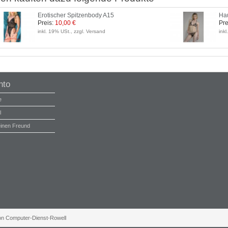
Erotischer Spitzenbody A15
Hau
Preis:
10,00 €
Pre
inkl. 19% USt., zzgl. Versand
ink
nto
e
l
einen Freund
von Computer-Dienst-Rowell