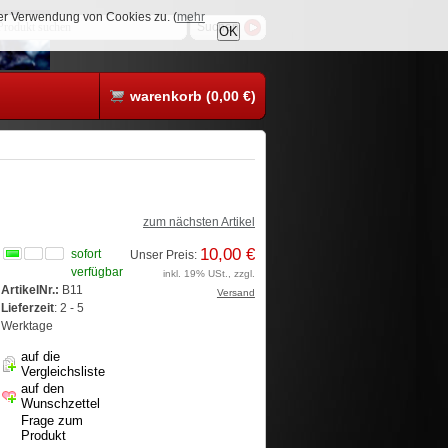
rer Verwendung von Cookies zu. (
mehr
OK
warenkorb (0,00 €)
zum nächsten Artikel
10,00 €
sofort
Unser Preis:
verfügbar
inkl. 19% USt., zzgl.
ArtikelNr.:
B11
Versand
Lieferzeit
: 2 - 5
Werktage
auf die
Vergleichsliste
auf den
Wunschzettel
Frage zum
Produkt