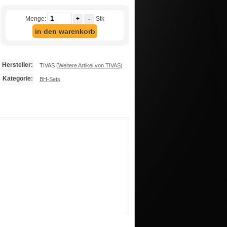
Menge:
+
-
Stk
in den warenkorb
Hersteller:
TIVAS
(
Weitere Artikel von TIVAS
)
Kategorie:
BH-Sets