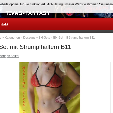
site optimal für Sie funktioniert. Mit Nutzung unserer Website stimmen Sie unse
Anmelden
ntakt
te
»
Kategorien
»
Dessous
»
BH-Sets
»
BH-Set mit Strumpfhaltern B11
et mit Strumpfhaltern B11
erigen Artikel