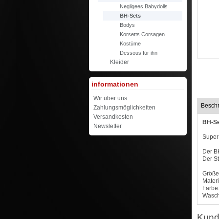
Negligees Babydolls
BH-Sets
Bodys
Korsetts Corsagen
Kostüme
Dessous für ihn
Kleider
informationen
Wir über uns
Besch
Zahlungsmöglichkeiten
Versandkosten
BH-Se
Newsletter
Super 
Der B
Der St
Größe
Mater
Farbe:
Wasch
Kund