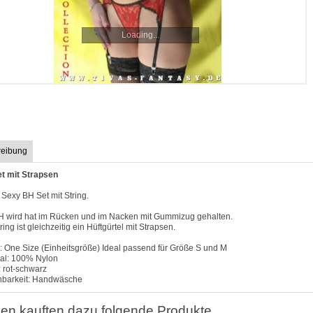
Loading...
reibung
t mit Strapsen
Sexy BH Set mit String.
H wird hat im Rücken und im Nacken mit Gummizug gehalten.
ring ist gleichzeitig ein Hüftgürtel mit Strapsen.
: One Size (Einheitsgröße) Ideal passend für Größe S und M
ial: 100% Nylon
 rot-schwarz
barkeit: Handwäsche
en kauften dazu folgende Produkte