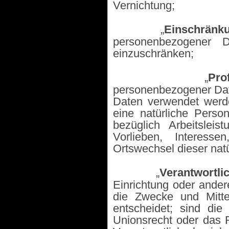
Vernichtung;
·
„
Einschränku
personenbezogener D
einzuschränken;
·
„
Prof
personenbezogener Dat
Daten verwendet werde
eine natürliche Pers
bezüglich Arbeitsleis
Vorlieben, Interessen
Ortswechsel dieser nat
·
„
Verantwortli
Einrichtung oder ander
die Zwecke und Mitte
entscheidet; sind di
Unionsrecht oder das 