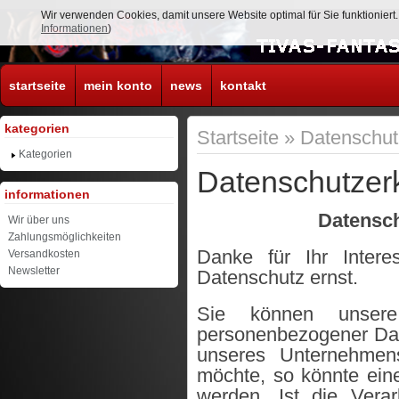
Wir verwenden Cookies, damit unsere Website optimal für Sie funktionier
Informationen
)
startseite
mein konto
news
kontakt
kategorien
Startseite
»
Datenschut
Kategorien
Datenschutzerk
informationen
Datensch
Wir über uns
Zahlungsmöglichkeiten
Danke für Ihr Inte
Versandkosten
Newsletter
Datenschutz ernst.
Sie können unsere
personenbezogener Dat
unseres Unternehmen
möchte, so könnte ein
werden. Ist die Vera