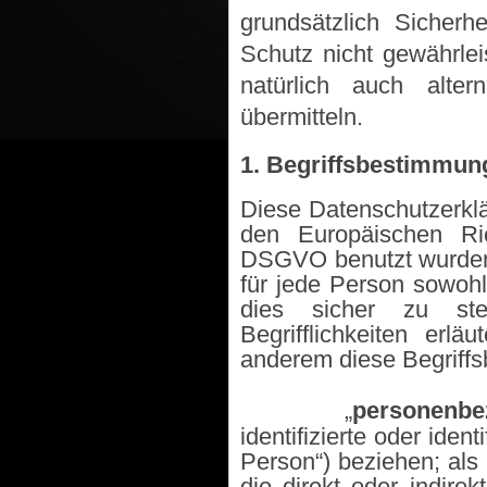
grundsätzlich Sicherh
Schutz nicht gewährle
natürlich auch alte
übermitteln.
1. Begriffsbestimmun
Diese Datenschutzerklä
den Europäischen Ric
DSGVO benutzt wurden 
für jede Person sowohl 
dies sicher zu ste
Begrifflichkeiten erl
anderem diese Begriff
·
„
personenbe
identifizierte oder iden
Person“) beziehen; als 
die direkt oder indire