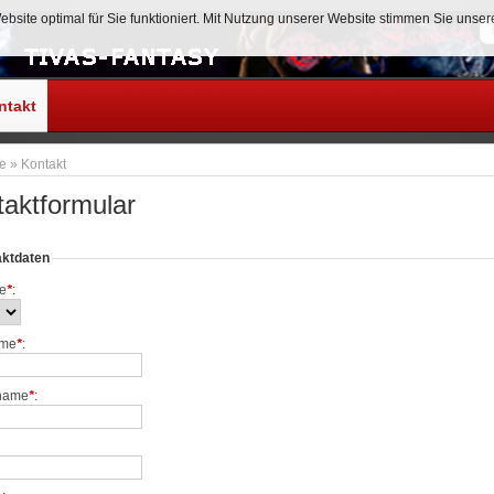
site optimal für Sie funktioniert. Mit Nutzung unserer Website stimmen Sie unse
Anmelden
ntakt
te
»
Kontakt
aktformular
aktdaten
e
*
:
ame
*
:
name
*
: