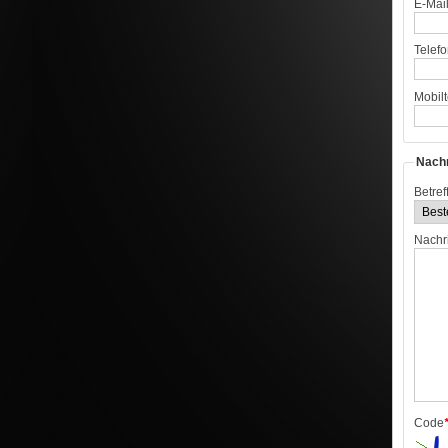
E-Mai
Telefo
Mobilt
Nachr
Betreff
Nachr
Code