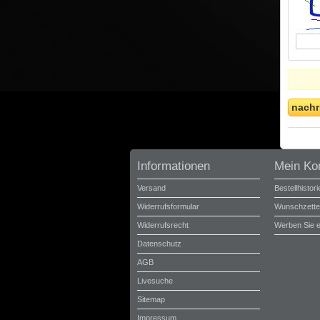
nachr
Informationen
Mein Ko
Versand
Bestellhistori
Widerrufsformular
Wunschzette
Widerrufsrecht
Werben Sie 
Datenschutz
AGB
Livesuche
Sitemap
Impressum