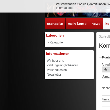
Wir verwenden Cookies, damit unsere Web
Informationen
)
startseite
mein konto
news
ko
kategorien
Startsei
Kategorien
Kont
informationen
Kont
Wir über uns
Anred
Zahlungsmöglichkeiten
Versandkosten
Newsletter
Vorn
Nach
Firma: