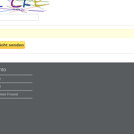
icht senden
nto
e
l
einen Freund