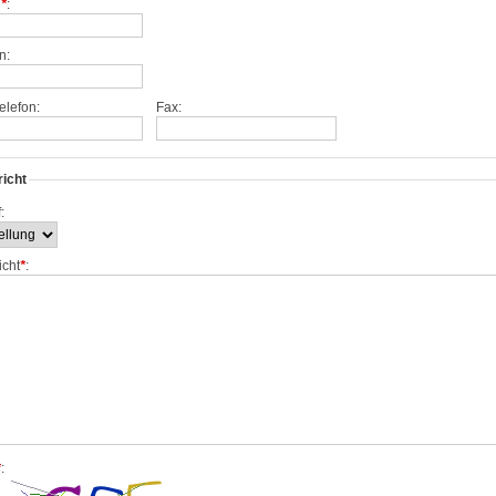
l
*
:
n:
elefon:
Fax:
icht
:
icht
*
:
*
: