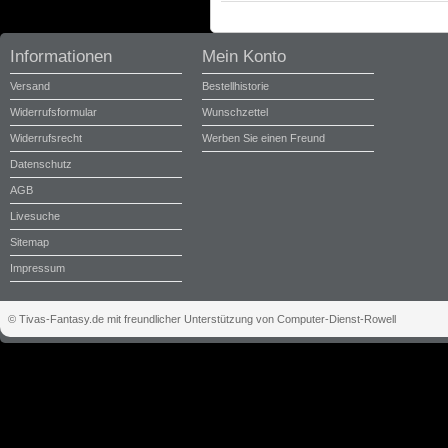
Informationen
Mein Konto
Versand
Bestellhistorie
Widerrufsformular
Wunschzettel
Widerrufsrecht
Werben Sie einen Freund
Datenschutz
AGB
Livesuche
Sitemap
Impressum
© Tivas-Fantasy.de mit freundlicher Unterstützung von Computer-Dienst-Rowell