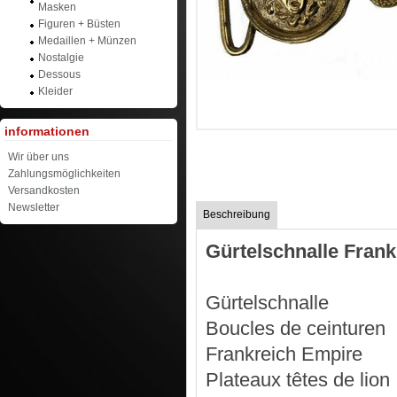
Masken
Figuren + Büsten
Medaillen + Münzen
Nostalgie
Dessous
Kleider
informationen
Wir über uns
Zahlungsmöglichkeiten
Versandkosten
Newsletter
Beschreibung
Gürtelschnalle Fran
Gürtelschnalle
Boucles de ceinturen
Frankreich Empire
Plateaux têtes de lion