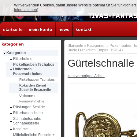
Wir verwenden Cookies, damit unsere Website optimal für Sie funktionier
Informationen
)
startseite
mein konto
news
kontakt
kategorien
Startseite
»
Kategorien
»
Pickelhauben T
Bucle Frankreich Empire RSP147
Kategorien
Ritterhelme
Gürtelschnall
Pickelhauben Tschakos
Uniformen
Feuerwehrhelme
zum vorherigen Artikel
Pickelhauben Tschakos
Kokarden Zierrat
Zubehör Ersatzteile
Uniformen
Feuerwehrhelme
Rüstungen Schilde
Ritterhandschuhe
Schnabelschuhe
Schnabelstiefel
Kostüme
Mittelalterliche Fesseln +