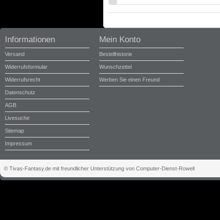
Informationen
Mein Konto
Versand
Bestellhistorie
Widerrufsformular
Wunschzettel
Widerrufsrecht
Werben Sie einen Freund
Datenschutz
AGB
Livesuche
Sitemap
Impressum
© Tivas-Fantasy.de mit freundlicher Unterstützung von Computer-Dienst-Rowell