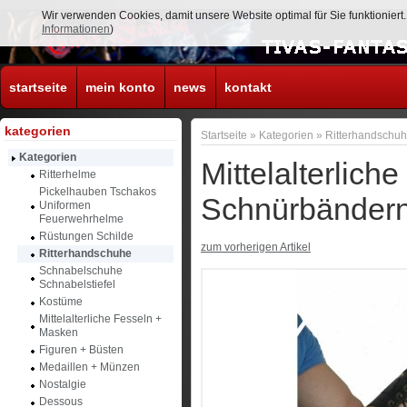
Wir verwenden Cookies, damit unsere Website optimal für Sie funktionier
Informationen
)
startseite
mein konto
news
kontakt
kategorien
Startseite
»
Kategorien
»
Ritterhandschu
Kategorien
Mittelalterlich
Ritterhelme
Pickelhauben Tschakos
Schnürbänder
Uniformen
Feuerwehrhelme
Rüstungen Schilde
zum vorherigen Artikel
Ritterhandschuhe
Schnabelschuhe
Schnabelstiefel
Kostüme
Mittelalterliche Fesseln +
Masken
Figuren + Büsten
Medaillen + Münzen
Nostalgie
Dessous