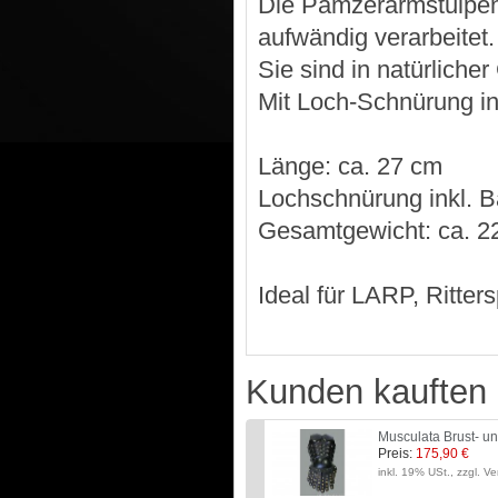
Die Pamzerarmstulpen 
aufwändig verarbeitet.
Sie sind in natürliche
Mit Loch-Schnürung inkl
Länge: ca. 27 cm
Lochschnürung inkl. 
Gesamtgewicht: ca. 2
Ideal für LARP, Ritter
Kunden kauften 
Musculata Brust- 
Preis:
175,90 €
inkl. 19% USt., zzgl. V