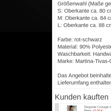
Größenwahl (Maße ge
S: Oberkante ca. 80 c
M: Oberkante ca. 84 c
L: Oberkante ca. 88 c
Farbe: rot-schwarz
Material: 90% Polyes
Waschbarkeit: Handw
Marke: Martina-Tivas-
Das Angebot beinhaltet
Lieferumfang enthalte
Kunden kauften 
Elegante Corsage 
Preis:
10,00 €