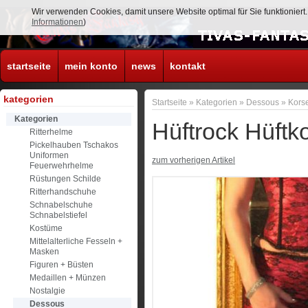
Wir verwenden Cookies, damit unsere Website optimal für Sie funktionier
Informationen
)
startseite
mein konto
news
kontakt
kategorien
Startseite
»
Kategorien
»
Dessous
»
Kors
Kategorien
Hüftrock Hüftk
Ritterhelme
Pickelhauben Tschakos
Uniformen
zum vorherigen Artikel
Feuerwehrhelme
Rüstungen Schilde
Ritterhandschuhe
Schnabelschuhe
Schnabelstiefel
Kostüme
Mittelalterliche Fesseln +
Masken
Figuren + Büsten
Medaillen + Münzen
Nostalgie
Dessous