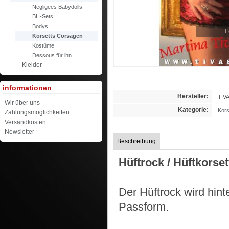
Negligees Babydolls
BH-Sets
Bodys
L
Korsetts Corsagen
Kostüme
Dessous für ihn
Kleider
informationen
Hersteller:
TIV
Wir über uns
Kategorie:
Kors
Zahlungsmöglichkeiten
Versandkosten
Newsletter
Beschreibung
Hüftrock / Hüftkorset
Der Hüftrock wird hint
Passform.