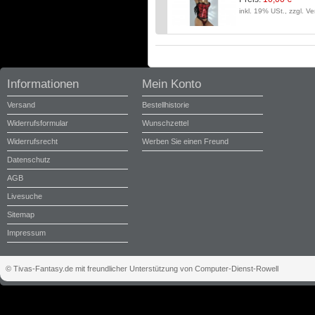
inkl. 19% USt., zzgl. V
Informationen
Mein Konto
Versand
Bestellhistorie
Widerrufsformular
Wunschzettel
Widerrufsrecht
Werben Sie einen Freund
Datenschutz
AGB
Livesuche
Sitemap
Impressum
© Tivas-Fantasy.de mit freundlicher Unterstützung von Computer-Dienst-Rowell