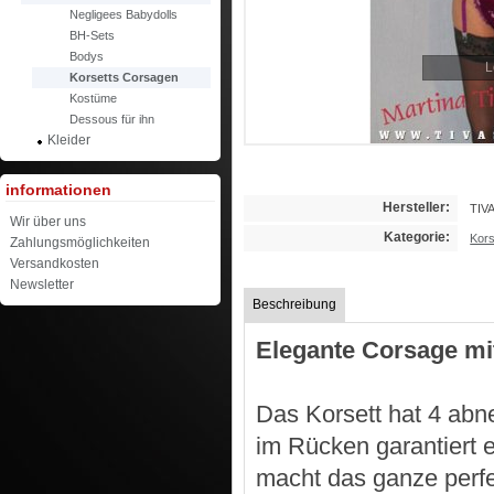
Negligees Babydolls
BH-Sets
Bodys
L
Korsetts Corsagen
Kostüme
Dessous für ihn
Kleider
informationen
Hersteller:
TIV
Wir über uns
Kategorie:
Kors
Zahlungsmöglichkeiten
Versandkosten
Newsletter
Beschreibung
Elegante Corsage m
Das Korsett hat 4 abn
im Rücken garantiert 
macht das ganze perfe