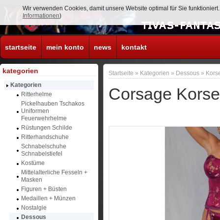
Wir verwenden Cookies, damit unsere Website optimal für Sie funktionier
Informationen
)
startseite
mein konto
news
kontakt
kategorien
Startseite
»
Kategorien
»
Dessous
»
Kors
Kategorien
Corsage Korse
Ritterhelme
Pickelhauben Tschakos
Uniformen
Feuerwehrhelme
Rüstungen Schilde
Ritterhandschuhe
Schnabelschuhe
Schnabelstiefel
Kostüme
Mittelalterliche Fesseln +
Masken
Figuren + Büsten
Medaillen + Münzen
Nostalgie
Dessous