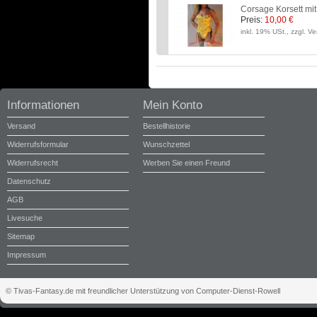
Corsage Korsett mi
Preis:
10,00 €
inkl. 19% USt., zzgl. V
Informationen
Mein Konto
Versand
Bestellhistorie
Widerrufsformular
Wunschzettel
Widerrufsrecht
Werben Sie einen Freund
Datenschutz
AGB
Livesuche
Sitemap
Impressum
© Tivas-Fantasy.de mit freundlicher Unterstützung von Computer-Dienst-Rowell