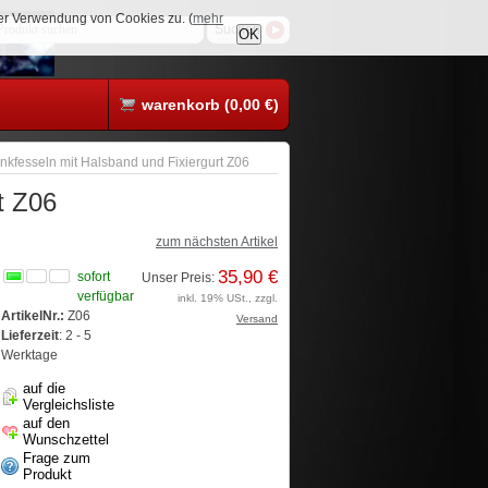
rer Verwendung von Cookies zu. (
mehr
OK
warenkorb (0,00 €)
kfesseln mit Halsband und Fixiergurt Z06
t Z06
zum nächsten Artikel
35,90 €
sofort
Unser Preis:
verfügbar
inkl. 19% USt., zzgl.
ArtikelNr.:
Z06
Versand
Lieferzeit
: 2 - 5
Werktage
auf die
Vergleichsliste
auf den
Wunschzettel
Frage zum
Produkt