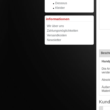
Dessous
Kleider
informationen
Wir über uns
Zahlungsmöglichkeiten
Versandkosten
Newsletter
Besch
Handg
Die A
verste
Absolu
Äußers
Materi
Kund