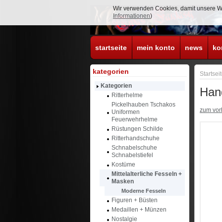
Wir verwenden Cookies, damit unsere Web
Informationen
)
startseite
mein konto
news
ko
kategorien
Startsei
Kategorien
Hand
Ritterhelme
Pickelhauben Tschakos
zum vorh
Uniformen
Feuerwehrhelme
Rüstungen Schilde
Ritterhandschuhe
Schnabelschuhe
Schnabelstiefel
Kostüme
Mittelalterliche Fesseln +
Masken
Moderne Fesseln
Figuren + Büsten
Medaillen + Münzen
Nostalgie