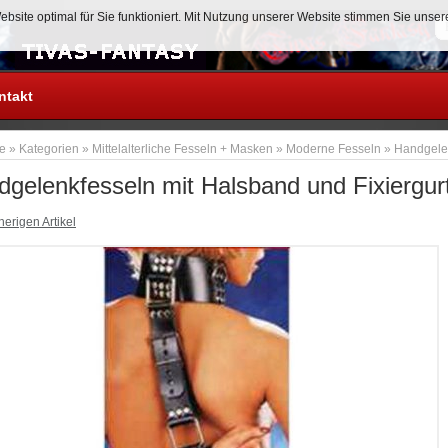
site optimal für Sie funktioniert. Mit Nutzung unserer Website stimmen Sie unse
Anmelden
ntakt
te
»
Kategorien
»
Mittelalterliche Fesseln + Masken
»
Moderne Fesseln
»
Handgelen
gelenkfesseln mit Halsband und Fixiergur
erigen Artikel