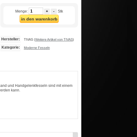
Menge:
+
-
Stk
in den warenkorb
Hersteller:
TIVAS
(
Weitere Artikel von TIVAS
)
Kategorie:
Moderne Fesseln
band und Handgelenkfesseln sind mit einem
werden kann.