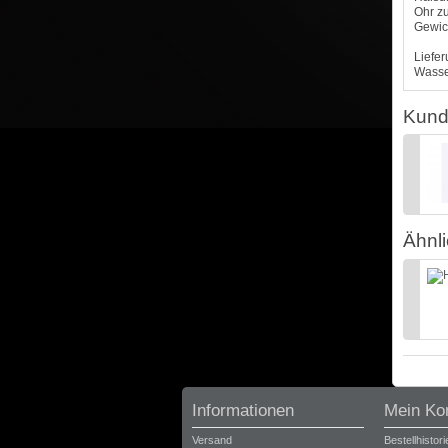
Ohr zu
Gewich
Liefer
Wasser
Kund
Ähnli
Informationen
Mein Ko
Versand
Bestellhistori