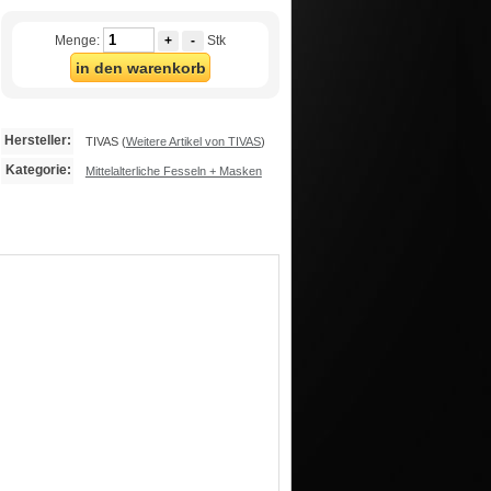
Menge:
+
-
Stk
in den warenkorb
Hersteller:
TIVAS
(
Weitere Artikel von TIVAS
)
Kategorie:
Mittelalterliche Fesseln + Masken