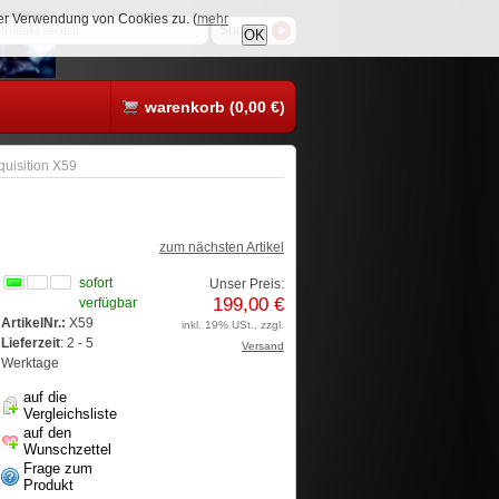
rer Verwendung von Cookies zu. (
mehr
OK
warenkorb (0,00 €)
quisition X59
zum nächsten Artikel
sofort
Unser Preis:
199,00 €
verfügbar
ArtikelNr.:
X59
inkl. 19% USt., zzgl.
Lieferzeit
: 2 - 5
Versand
Werktage
auf die
Vergleichsliste
auf den
Wunschzettel
Frage zum
Produkt