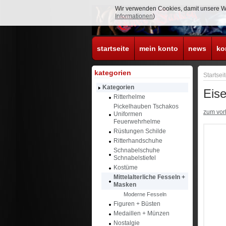
Wir verwenden Cookies, damit unsere Web
Informationen
)
startseite
mein konto
news
ko
kategorien
Startsei
Kategorien
Eise
Ritterhelme
Pickelhauben Tschakos
zum vorh
Uniformen
Feuerwehrhelme
Rüstungen Schilde
Ritterhandschuhe
Schnabelschuhe
Schnabelstiefel
Kostüme
Mittelalterliche Fesseln +
Masken
Moderne Fesseln
Figuren + Büsten
Medaillen + Münzen
Nostalgie