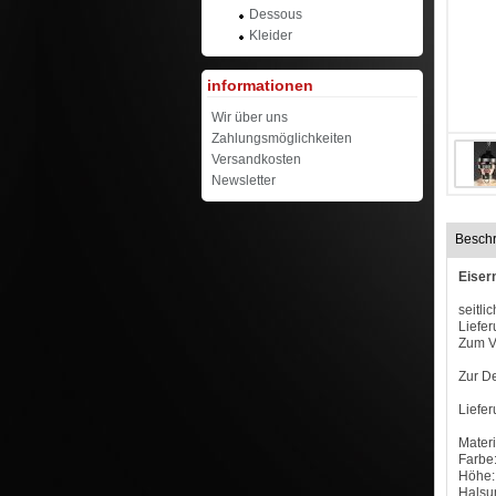
Dessous
Kleider
informationen
Wir über uns
Zahlungsmöglichkeiten
Versandkosten
Newsletter
Besch
Eiser
seitli
Liefer
Zum Ve
Zur De
Liefer
Materi
Farbe:
Höhe:
Halsu