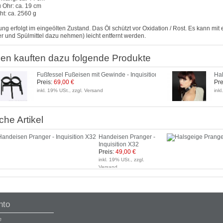
 Ohr: ca. 19 cm
t: ca. 2560 g
ung erfolgt im eingeölten Zustand. Das Öl schützt vor Oxidation / Rost. Es kann m
 und Spülmittel dazu nehmen) leicht entfernt werden.
en kauften dazu folgende Produkte
Fußfessel Fußeisen mit Gewinde - Inquisition X27
Hal
Preis:
69,00 €
Pre
inkl. 19% USt., zzgl. Versand
ink
che Artikel
Handeisen Pranger -
Inquisition X32
Preis:
49,00 €
inkl. 19% USt., zzgl.
Versand
nto
e