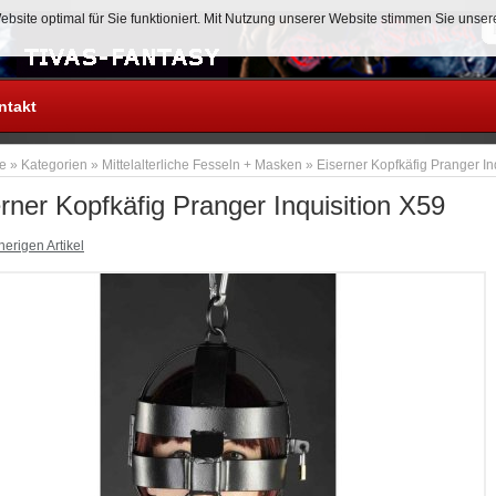
site optimal für Sie funktioniert. Mit Nutzung unserer Website stimmen Sie unse
Anmelden
ntakt
te
»
Kategorien
»
Mittelalterliche Fesseln + Masken
»
Eiserner Kopfkäfig Pranger In
rner Kopfkäfig Pranger Inquisition X59
erigen Artikel