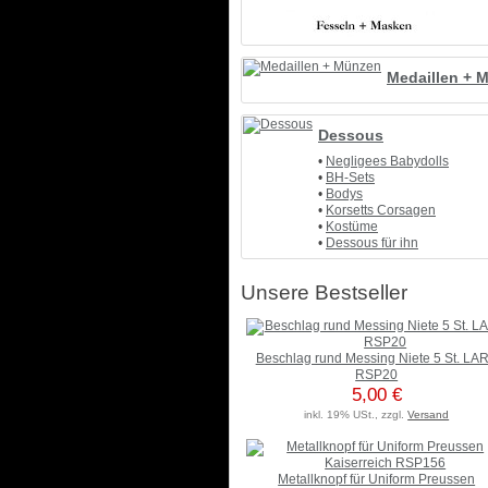
Medaillen + 
Dessous
•
Negligees Babydolls
•
BH-Sets
•
Bodys
•
Korsetts Corsagen
•
Kostüme
•
Dessous für ihn
Unsere Bestseller
Beschlag rund Messing Niete 5 St. LA
RSP20
5,00 €
inkl. 19% USt., zzgl.
Versand
Metallknopf für Uniform Preussen