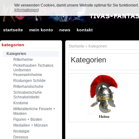
Wir verwenden Cookies, damit unsere Website optimal für Sie funktionier
Informationen
)
startseite
mein konto
news
kontakt
kategorien
Startseite
»
Kategorien
Kategorien
Kategorien
Ritterhelme
Pickelhauben Tschakos
Uniformen
Feuerwehrhelme
Rüstungen Schilde
Ritterhandschuhe
Schnabelschuhe
Schnabelstiefel
Kostüme
Mittelalterliche Fesseln +
Masken
Figuren + Büsten
Medaillen + Münzen
Nostalgie
Dessous