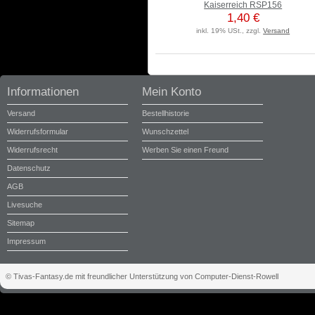
Kaiserreich RSP156
1,40 €
inkl. 19% USt., zzgl.
Versand
Informationen
Mein Konto
Versand
Bestellhistorie
Widerrufsformular
Wunschzettel
Widerrufsrecht
Werben Sie einen Freund
Datenschutz
AGB
Livesuche
Sitemap
Impressum
© Tivas-Fantasy.de mit freundlicher Unterstützung von Computer-Dienst-Rowell